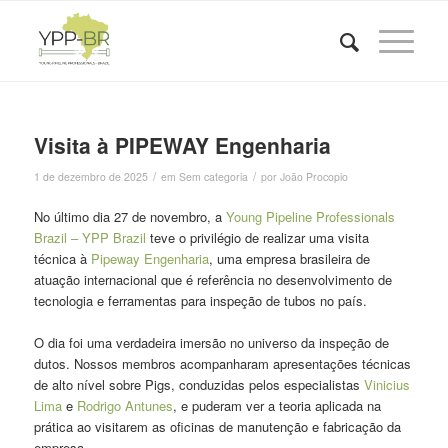
Visita à PIPEWAY Engenharia
/
/
1 de dezembro de 2025
em
Sem categoria
por
João Procopio
No último dia 27 de novembro, a
Young Pipeline Professionals
Brazil – YPP Brazil
teve o privilégio de realizar uma visita
técnica à
Pipeway Engenharia
, uma empresa brasileira de
atuação internacional que é referência no desenvolvimento de
tecnologia e ferramentas para inspeção de tubos no país.
​O dia foi uma verdadeira imersão no universo da inspeção de
dutos. Nossos membros acompanharam apresentações técnicas
de alto nível sobre Pigs, conduzidas pelos especialistas
Vinicius
Lima
e
Rodrigo Antunes
, e puderam ver a teoria aplicada na
prática ao visitarem as oficinas de manutenção e fabricação da
empresa.