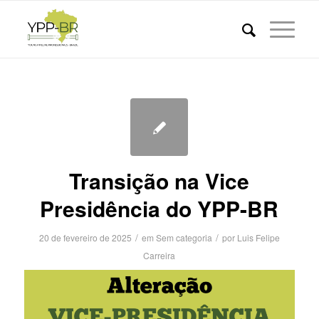
Transição na Vice
Presidência do YPP-BR
/
/
20 de fevereiro de 2025
em
Sem categoria
por
Luis Felipe
Carreira