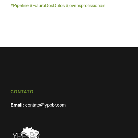
#Pipeline
#FuturoDosDutos
#jovensprofissionais
CONTATO
Email:
contato@yppbr.com