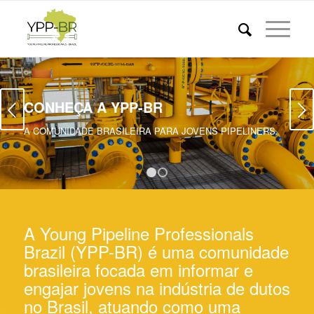
CONHEÇA A YPP-BR
Próximo
A COMUNIDADE BRASILEIRA PARA JOVENS PIPELINERS.
1
2
A Young Pipeline Professionals
Brazil (YPP-BR) é uma comunidade
brasileira focada em informar e
engajar jovens na indústria de dutos
no Brasil, atuando como uma