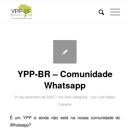
YPP-BR – Comunidade
Whatsapp
/
/
21 de dezembro de 2023
em
Sem categoria
por
Luis Felipe
Carreira
É um YPP e ainda não está na nossa comunidade do
Whatsapp?