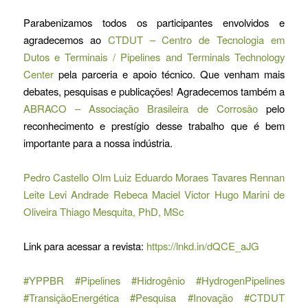
Parabenizamos todos os participantes envolvidos e
agradecemos ao
CTDUT – Centro de Tecnologia em
Dutos e Terminais / Pipelines and Terminals Technology
Center
pela parceria e apoio técnico. Que venham mais
debates, pesquisas e publicações! Agradecemos também a
ABRACO – Associação Brasileira de Corrosão
pelo
reconhecimento e prestígio desse trabalho que é bem
importante para a nossa indústria.
Pedro Castello Olm
Luiz Eduardo Moraes Tavares
Rennan
Leite
Levi Andrade
Rebeca Maciel
Victor Hugo Marini de
Oliveira
Thiago Mesquita, PhD, MSc
Link para acessar a revista:
https://lnkd.in/dQCE_aJG
#YPPBR
#Pipelines
#Hidrogênio
#HydrogenPipelines
#TransiçãoEnergética
#Pesquisa
#Inovação
#CTDUT