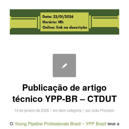
Publicação de artigo
técnico YPP-BR – CTDUT
/
/
14 de janeiro de 2026
em
Sem categoria
por
João Procopio
O
Young Pipeline Professionals Brazil – YPP Brazil
teve a